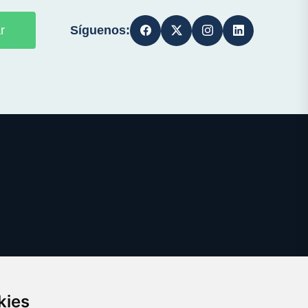
Síguenos:
r
kies