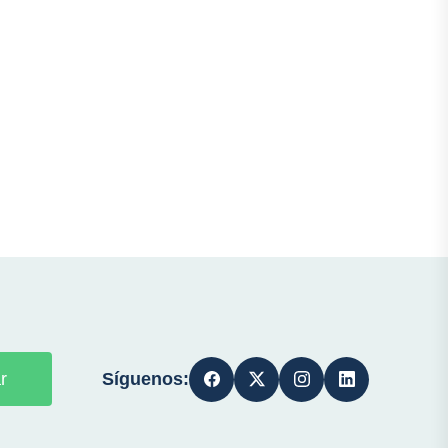
Síguenos:
r