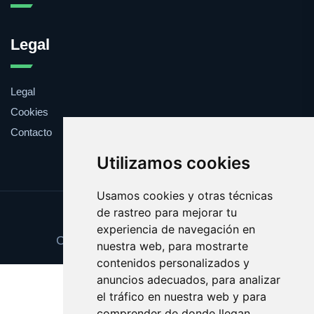
Legal
Legal
Cookies
Contacto
Utilizamos cookies
Usamos cookies y otras técnicas
de rastreo para mejorar tu
Update cookies preferences
experiencia de navegación en
Copyright © 2025 sanidadpublica.es
nuestra web, para mostrarte
contenidos personalizados y
anuncios adecuados, para analizar
el tráfico en nuestra web y para
comprender de donde llegan