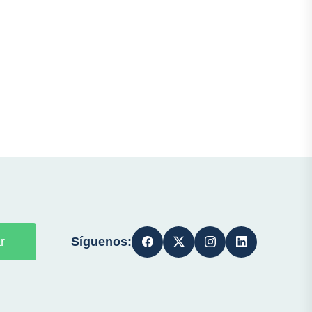
Síguenos:
r